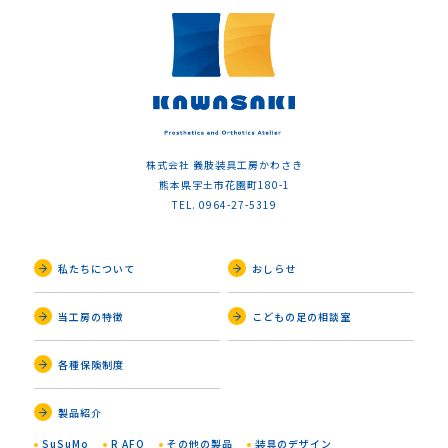
株式会社 義肢装具工房かわさき
熊本県宇土市花園町180-1
TEL. 0964-27-5319
私たちについて
おしらせ
当工房の特徴
こどもの足の相談室
各種保険制度
製品紹介
SuSuMo
R AFO
その他の製品
装具のデザイン